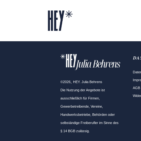
D
Date
Impr
,
©
2026
HEY. Julia Behrens
AGB
Die Nutzung der Angebote ist
Wide
ausschließlich für Firmen,
Gewerbetreibende, Vereine,
Handwerksbetriebe, Behörden oder
selbständige Freiberufler im Sinne des
§ 14 BGB zulässig.